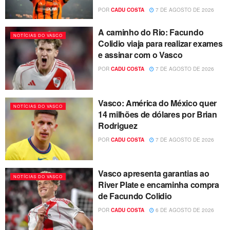
POR
CADU COSTA
7 DE AGOSTO DE 2026
A caminho do Rio: Facundo
NOTÍCIAS DO VASCO
Colidio viaja para realizar exames
e assinar com o Vasco
POR
CADU COSTA
7 DE AGOSTO DE 2026
Vasco: América do México quer
NOTÍCIAS DO VASCO
14 milhões de dólares por Brian
Rodriguez
POR
CADU COSTA
7 DE AGOSTO DE 2026
Vasco apresenta garantias ao
NOTÍCIAS DO VASCO
River Plate e encaminha compra
de Facundo Colidio
POR
CADU COSTA
6 DE AGOSTO DE 2026