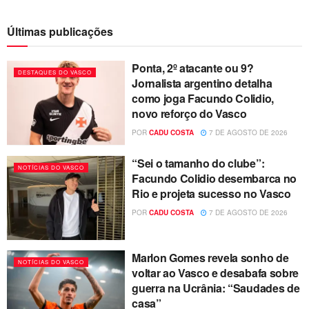
Últimas publicações
Ponta, 2º atacante ou 9?
DESTAQUES DO VASCO
Jornalista argentino detalha
como joga Facundo Colidio,
novo reforço do Vasco
POR
CADU COSTA
7 DE AGOSTO DE 2026
“Sei o tamanho do clube”:
NOTÍCIAS DO VASCO
Facundo Colidio desembarca no
Rio e projeta sucesso no Vasco
POR
CADU COSTA
7 DE AGOSTO DE 2026
Marlon Gomes revela sonho de
NOTÍCIAS DO VASCO
voltar ao Vasco e desabafa sobre
guerra na Ucrânia: “Saudades de
casa”