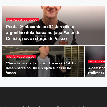
DESTAQUES DO VASCO
Ponta, 2º atacante ou 9? Jornalista
argentino detalha como joga Facundo
Colidio, novo reforço do Vasco
NOTÍCIAS DO VASCO
NOTÍCIAS D
“Sei o tamanho do clube”: Facundo Colidio
desembarca no Rio e projeta sucesso no
A caminho d
Vasco
realizar ex
Somos um site destinado a compartilhar notícias do Club de