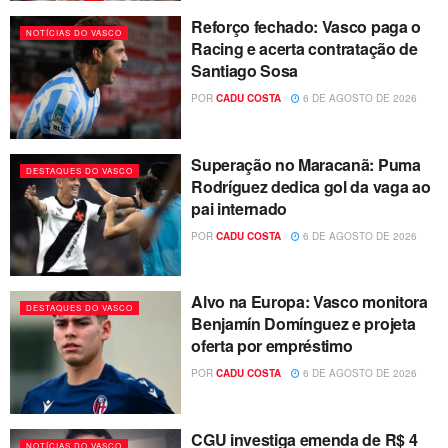
Reforço fechado: Vasco paga o
NOTÍCIAS DO VASCO
Racing e acerta contratação de
Santiago Sosa
POR
CADU COSTA
6 DE AGOSTO DE 2026
Superação no Maracanã: Puma
DESTAQUES DO VASCO
Rodríguez dedica gol da vaga ao
pai internado
POR
CADU COSTA
6 DE AGOSTO DE 2026
Alvo na Europa: Vasco monitora
DESTAQUES DO VASCO
Benjamín Domínguez e projeta
oferta por empréstimo
POR
CADU COSTA
6 DE AGOSTO DE 2026
CGU investiga emenda de R$ 4
NOTÍCIAS DO VASCO