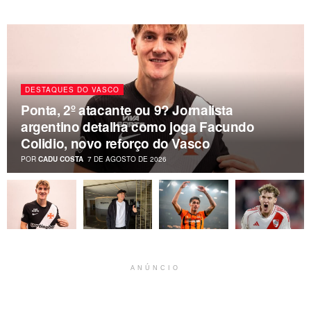
DESTAQUES DO VASCO
Ponta, 2º atacante ou 9? Jornalista
argentino detalha como joga Facundo
Colidio, novo reforço do Vasco
POR
CADU COSTA
7 DE AGOSTO DE 2026
ANÚNCIO