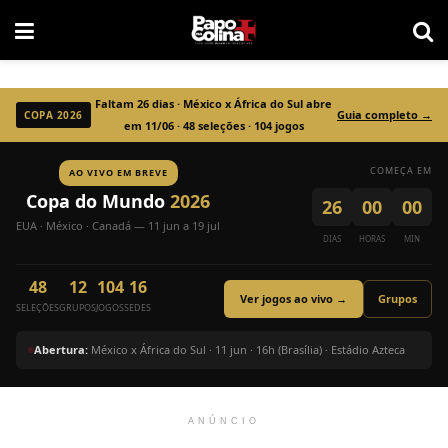
Faltam
26
dias · México x África do Sul abre
Guia completo →
COPA 2026
em 11/06 · 48 seleções · 104 jogos
COMEÇA EM
AO VIVO EM BREVE
Copa do Mundo
2026
26
00
00
EUA · México · Canadá — 11 jun a 19 jul
DIAS
HORAS
MIN
48
12
104
16
Ver jogos ao vivo →
Grupos
SELEÇÕES
GRUPOS
JOGOS
SEDES
Abertura:
México x África do Sul · 11 jun · 16h (Brasília) · Estádio Azteca
ANÚNCIO