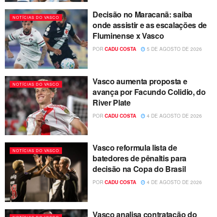
Decisão no Maracanã: saiba
NOTÍCIAS DO VASCO
onde assistir e as escalações de
Fluminense x Vasco
POR
CADU COSTA
5 DE AGOSTO DE 2026
Vasco aumenta proposta e
NOTÍCIAS DO VASCO
avança por Facundo Colidio, do
River Plate
POR
CADU COSTA
4 DE AGOSTO DE 2026
Vasco reformula lista de
NOTÍCIAS DO VASCO
batedores de pênaltis para
decisão na Copa do Brasil
POR
CADU COSTA
4 DE AGOSTO DE 2026
Vasco analisa contratação do