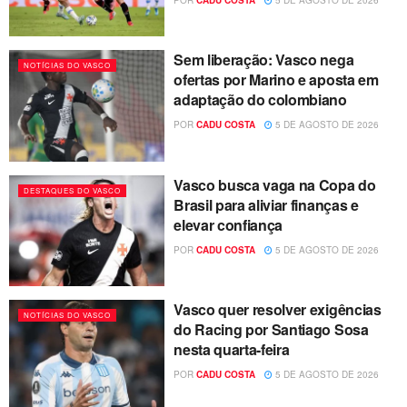
Sem liberação: Vasco nega
NOTÍCIAS DO VASCO
ofertas por Marino e aposta em
adaptação do colombiano
POR
CADU COSTA
5 DE AGOSTO DE 2026
Vasco busca vaga na Copa do
DESTAQUES DO VASCO
Brasil para aliviar finanças e
elevar confiança
POR
CADU COSTA
5 DE AGOSTO DE 2026
Vasco quer resolver exigências
NOTÍCIAS DO VASCO
do Racing por Santiago Sosa
nesta quarta-feira
POR
CADU COSTA
5 DE AGOSTO DE 2026