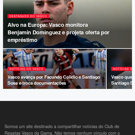
DESTAQUES DO VASCO
Alvo na Europa: Vasco monitora
Benjamín Domínguez e projeta oferta por
empréstimo
NOTÍCIAS DO VASCO
NOTÍCIAS D
Vasco avança por Facundo Colidio e Santiago
Vasco quer 
Sosa e troca documentações
Santiago So
Somos um site destinado a compartilhar notícias do Club de
Regatas Vasco da Gama. Não temos nenhum vínculo com o