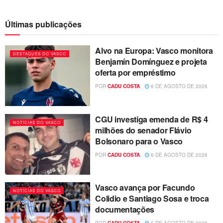
Últimas publicações
Alvo na Europa: Vasco monitora
DESTAQUES DO VASCO
Benjamín Domínguez e projeta
oferta por empréstimo
POR
CADU COSTA
6 DE AGOSTO DE 2026
CGU investiga emenda de R$ 4
NOTÍCIAS DO VASCO
milhões do senador Flávio
Bolsonaro para o Vasco
POR
CADU COSTA
6 DE AGOSTO DE 2026
Vasco avança por Facundo
NOTÍCIAS DO VASCO
Colidio e Santiago Sosa e troca
documentações
POR
CADU COSTA
5 DE AGOSTO DE 2026