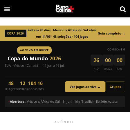
Faltam
26
dias · México x África do Sul abre
Guia completo →
COPA 2026
em 11/06 · 48 seleções · 104 jogos
COMEÇA EM
AO VIVO EM BREVE
Copa do Mundo
2026
26
00
00
EUA · México · Canadá — 11 jun a 19 jul
DIAS
HORAS
MIN
48
12
104
16
Ver jogos ao vivo →
Grupos
SELEÇÕES
GRUPOS
JOGOS
SEDES
Abertura:
México x África do Sul · 11 jun · 16h (Brasília) · Estádio Azteca
ANÚNCIO