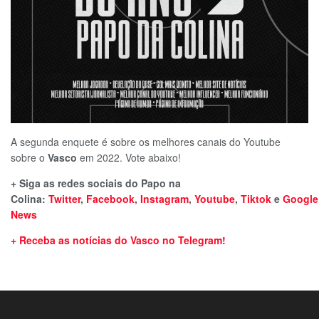
A segunda enquete é sobre os melhores canais do Youtube
sobre o
Vasco
em 2022. Vote abaixo!
+ Siga as redes sociais do Papo na
Colina:
Twitter
,
Facebook
,
Instagram
,
Youtube
,
Tiktok
e
Google
News
+ Receba as notícias do Vasco no Telegram!