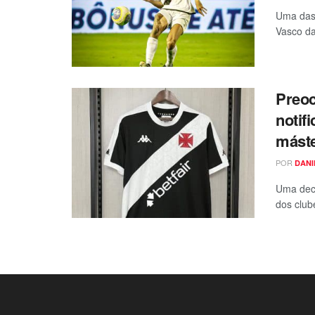
Uma das 
Vasco da
Preoc
notif
mást
POR
DANI
Uma deci
dos clube