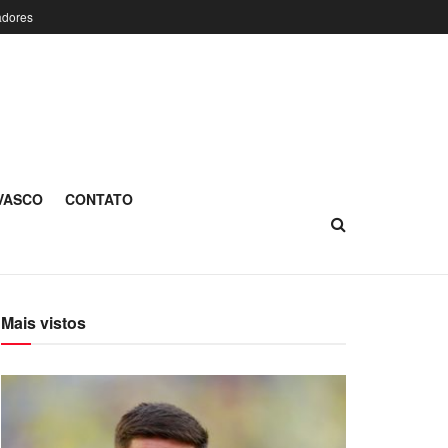
adores
 VASCO
CONTATO
Mais vistos