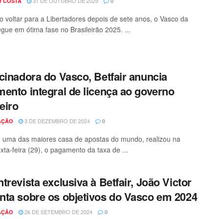
31 DE OUTUBRO DE 2025
U COSTA
0
 voltar para a Libertadores depois de sete anos, o Vasco da
ue em ótima fase no Brasileirão 2025. ...
cinadora do Vasco, Betfair anuncia
ento integral de licença ao governo
leiro
3 DE DEZEMBRO DE 2024
AÇÃO
0
r, uma das maiores casa de apostas do mundo, realizou na
exta-feira (29), o pagamento da taxa de ...
trevista exclusiva à Betfair, João Victor
ta sobre os objetivos do Vasco em 2024
26 DE SETEMBRO DE 2024
AÇÃO
0