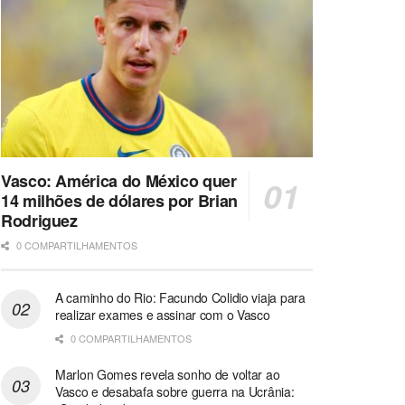
Vasco: América do México quer
14 milhões de dólares por Brian
Rodriguez
0 COMPARTILHAMENTOS
A caminho do Rio: Facundo Colidio viaja para
realizar exames e assinar com o Vasco
0 COMPARTILHAMENTOS
Marlon Gomes revela sonho de voltar ao
Vasco e desabafa sobre guerra na Ucrânia: