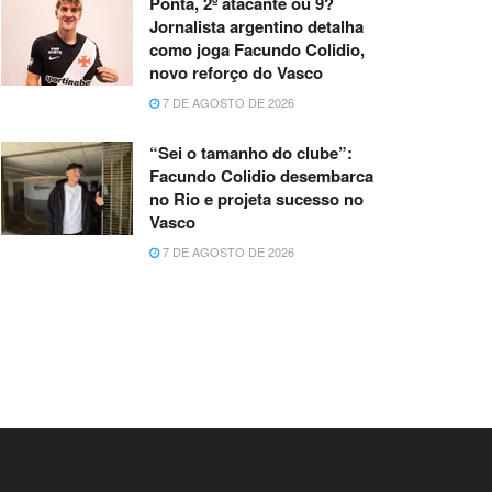
Ponta, 2º atacante ou 9?
Jornalista argentino detalha
como joga Facundo Colidio,
novo reforço do Vasco
7 DE AGOSTO DE 2026
“Sei o tamanho do clube”:
Facundo Colidio desembarca
no Rio e projeta sucesso no
Vasco
7 DE AGOSTO DE 2026