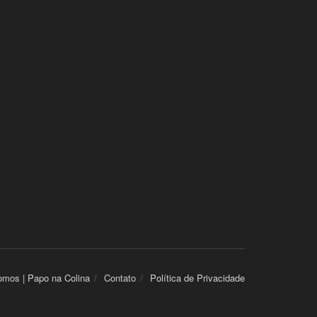
mos | Papo na Colina
Contato
Política de Privacidade