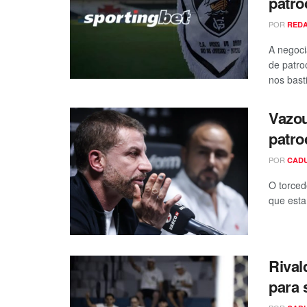
patro
POR
RED
A negoci
de patro
nos basti
Vazou
patr
POR
CAD
O torced
que esta
Rival
para 