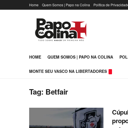
Home
Quem Somos | Papo na Colina
Política de Privacidad
HOME
QUEM SOMOS | PAPO NA COLINA
POL
MONTE SEU VASCO NA LIBERTADORES
Tag:
Betfair
Cúpul
propo