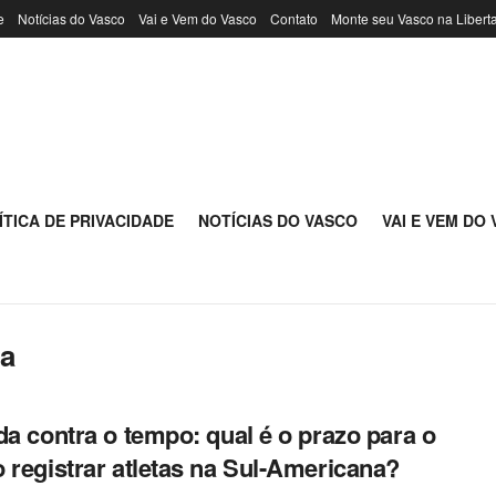
e
Notícias do Vasco
Vai e Vem do Vasco
Contato
Monte seu Vasco na Libert
ÍTICA DE PRIVACIDADE
NOTÍCIAS DO VASCO
VAI E VEM DO
na
da contra o tempo: qual é o prazo para o
 registrar atletas na Sul-Americana?