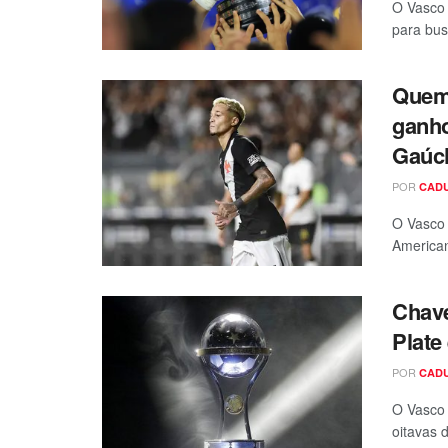
O Vasco 
para bus
Quem
ganho
Gaúc
POR
CAD
O Vasco 
American
Chave
Plate
POR
CAD
O Vasco 
oitavas 