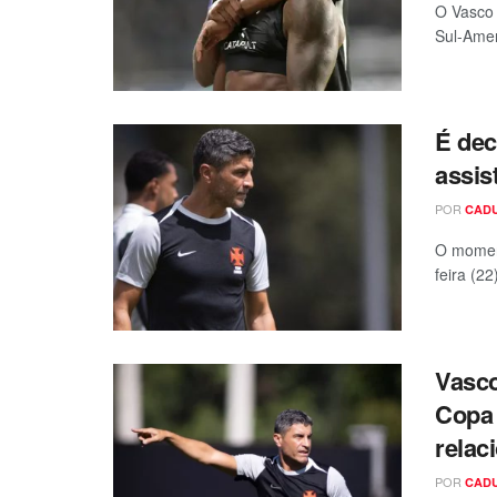
O Vasco 
Sul-Amer
É dec
assis
POR
CAD
O moment
feira (22
Vasco
Copa 
relac
POR
CAD