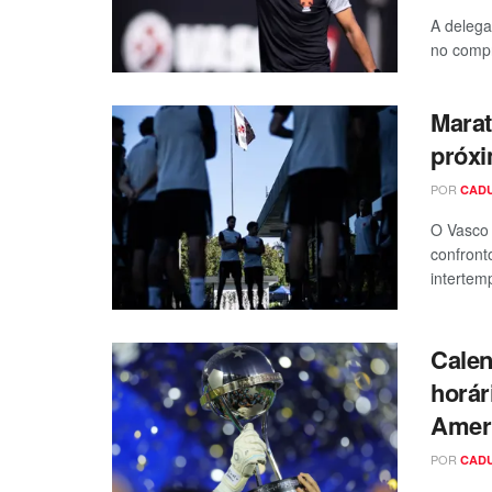
A delega
no compr
Marat
próxi
POR
CAD
O Vasco 
confront
intertem
Calen
horár
Amer
POR
CAD