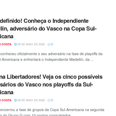
 definido! Conheça o Independiente
lín, adversário do Vasco na Copa Sul-
icana
29 DE MAIO DE 2026
U COSTA
0
conheceu oficialmente o seu adversário na fase de playoffs da
-Americana e enfrentará o Independiente Medellín, da ...
na Libertadores! Veja os cinco possíveis
sários do Vasco nos playoffs da Sul-
icana
28 DE MAIO DE 2026
U COSTA
0
encerrou a fase de grupos da Copa Sul-Americana na segunda
o do Grupo G com 10 pontos conquistados ...