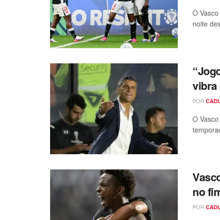
O Vasco 
noite des
“Jogo
vibra
POR
CAD
O Vasco 
temporad
Vasco
no fi
POR
CAD