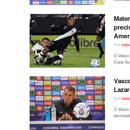
Matem
preci
Amer
POR
CAD
O Vasco 
Copa Sul
Vasco
Lazar
POR
CAD
O Vasco 
derrotado