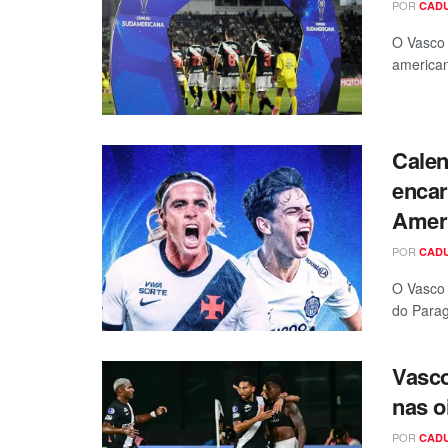
POR
CAD
O Vasco 
american
Calen
encar
Amer
POR
CAD
O Vasco 
do Paragu
Vasco
nas o
POR
CAD