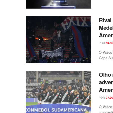
Rival
Medel
Amer
POR
CAD
O Vasco 
Copa Sul
Olho 
adver
Amer
POR
CAD
O Vasco 
colocaçã