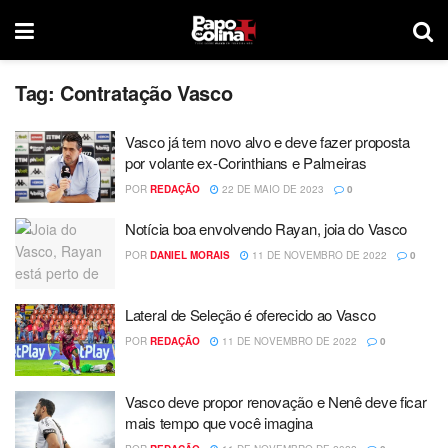
Tag:
Contratação Vasco
Vasco já tem novo alvo e deve fazer proposta
por volante ex-Corinthians e Palmeiras
POR
REDAÇÃO
22 DE MAIO DE 2023
0
Notícia boa envolvendo Rayan, joia do Vasco
POR
DANIEL MORAIS
11 DE NOVEMBRO DE 2022
0
Lateral de Seleção é oferecido ao Vasco
POR
REDAÇÃO
11 DE NOVEMBRO DE 2022
0
Vasco deve propor renovação e Nenê deve ficar
mais tempo que você imagina