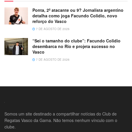
Ponta, 2º atacante ou 9? Jornalista argentino
detalha como joga Facundo Colidio, novo
reforço do Vasco
7 DE AGOSTO DE 2026
“Sei o tamanho do clube”: Facundo Colidio
desembarca no Rio e projeta sucesso no
Vasco
7 DE AGOSTO DE 2026
Somos um site destinado a compartilhar notícias do Club de
Regatas Vasco da Gama. Não temos nenhum vínculo com o
clube.