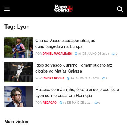
Tag:
Lyon
Cria do Vasco passa por situação
constrangedora na Europa
POR
DANIEL MAGALHÃES
30 DE JULHO DE 2024
0
Ídolo do Vasco, Juninho Pernambucano faz
elogios ao Matías Galarza
POR
IANDRA ROCHA
30 DE MAIO DE 2021
0
Relação com Juninho, ética e crise: o que fez o
Lyon se interessar em Henrique
POR
REDAÇÃO
18 DE MAIO DE 2021
0
Mais vistos