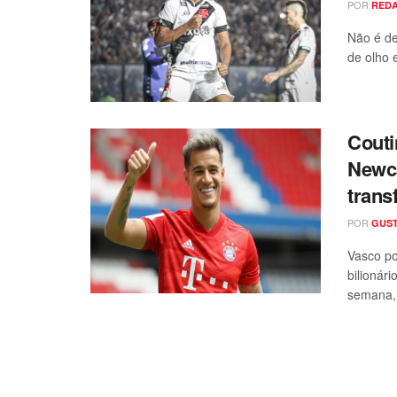
POR
RED
Não é de
de olho 
Couti
Newca
trans
POR
GUST
Vasco po
bilionár
semana, 