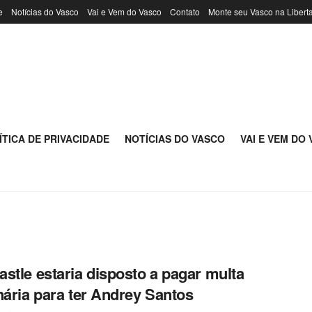
e
Notícias do Vasco
Vai e Vem do Vasco
Contato
Monte seu Vasco na Libert
ÍTICA DE PRIVACIDADE
NOTÍCIAS DO VASCO
VAI E VEM DO
stle estaria disposto a pagar multa
nária para ter Andrey Santos