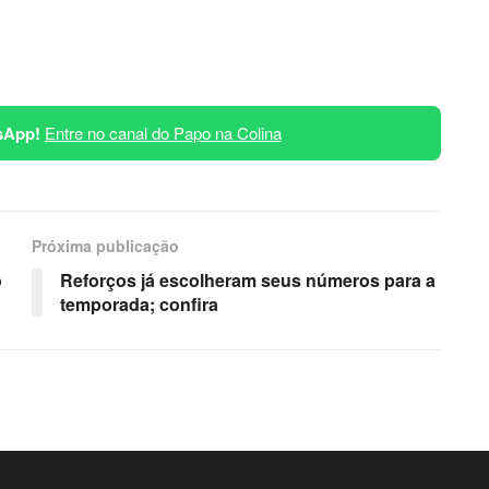
sApp!
Entre no canal do Papo na Colina
Próxima publicação
o
Reforços já escolheram seus números para a
temporada; confira