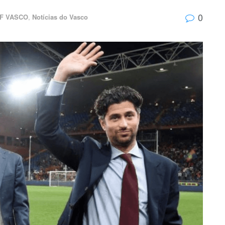
0
F VASCO
,
Notícias do Vasco