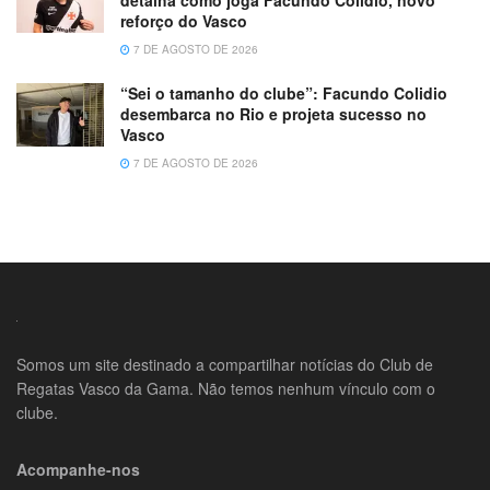
detalha como joga Facundo Colidio, novo
reforço do Vasco
7 DE AGOSTO DE 2026
“Sei o tamanho do clube”: Facundo Colidio
desembarca no Rio e projeta sucesso no
Vasco
7 DE AGOSTO DE 2026
Somos um site destinado a compartilhar notícias do Club de
Regatas Vasco da Gama. Não temos nenhum vínculo com o
clube.
Acompanhe-nos