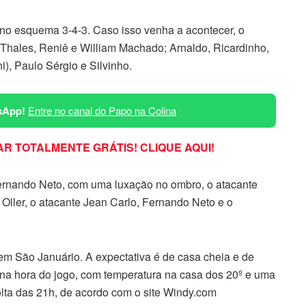
no esquema 3-4-3. Caso isso venha a acontecer, o
; Thales, Reniê e William Machado; Arnaldo, Ricardinho,
), Paulo Sérgio e Silvinho.
sApp!
Entre no canal do Papo na Colina
R TOTALMENTE GRÁTIS! CLIQUE AQUI!
ernando Neto, com uma luxação no ombro, o atacante
 Oller, o atacante Jean Carlo, Fernando Neto e o
.
 em São Januário. A expectativa é de casa cheia e de
na hora do jogo, com temperatura na casa dos 20º e uma
volta das 21h, de acordo com o site Windy.com