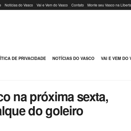
e
Notícias do Vasco
Vai e Vem do Vasco
Contato
Monte seu Vasco na Libert
ÍTICA DE PRIVACIDADE
NOTÍCIAS DO VASCO
VAI E VEM DO
co na próxima sexta,
lque do goleiro