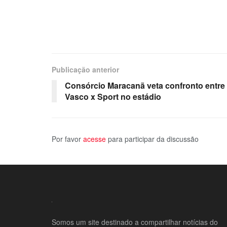
Publicação anterior
Consórcio Maracanã veta confronto entre
Vasco x Sport no estádio
Por favor
acesse
para participar da discussão
Somos um site destinado a compartilhar notícias do