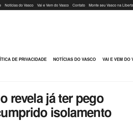
e
Notícias do Vasco
Vai e Vem do Vasco
Contato
Monte seu Vasco na Libert
ÍTICA DE PRIVACIDADE
NOTÍCIAS DO VASCO
VAI E VEM DO
 revela já ter pego
 cumprido isolamento