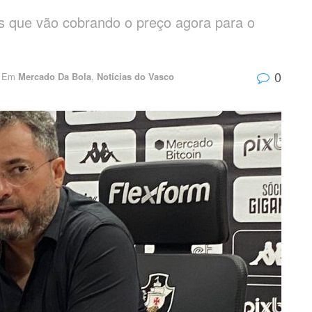
ins que vão cobrando o preço agora para o
0
Em
Mercado Da Bola
,
Notícias do Vasco