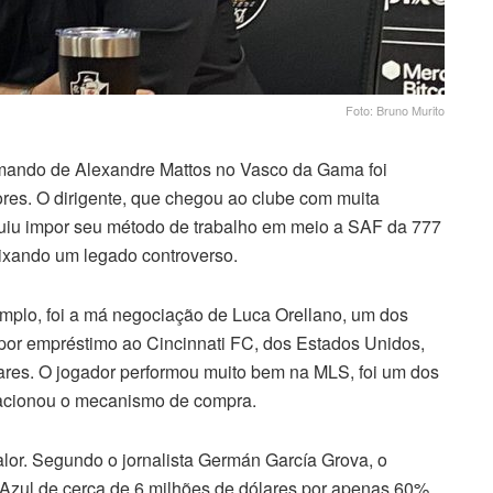
Foto: Bruno Murito
omando de Alexandre Mattos no Vasco da Gama foi
res. O dirigente, que chegou ao clube com muita
guiu impor seu método de trabalho em meio a SAF da 777
ixando um legado controverso.
mplo, foi a má negociação de Luca Orellano, um dos
a por empréstimo ao Cincinnati FC, dos Estados Unidos,
ares. O jogador performou muito bem na MLS, foi um dos
 acionou o mecanismo de compra.
alor. Segundo o jornalista Germán García Grova, o
Azul de cerca de 6 milhões de dólares por apenas 60%