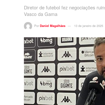
Diretor de futebol fez negociações ru
Vasco da Gama
Por
Daniel Magalhães
13 de janeiro de 2025