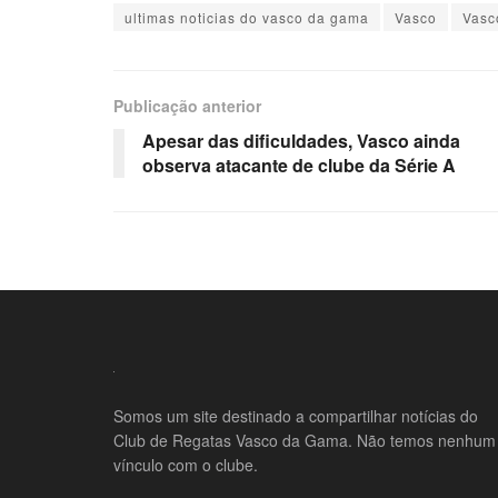
ultimas noticias do vasco da gama
Vasco
Vasc
Publicação anterior
Apesar das dificuldades, Vasco ainda
observa atacante de clube da Série A
Somos um site destinado a compartilhar notícias do
Club de Regatas Vasco da Gama. Não temos nenhum
vínculo com o clube.