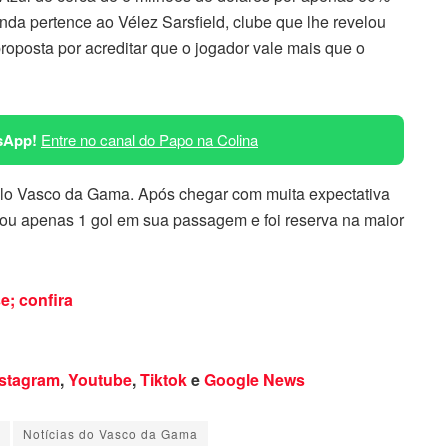
inda pertence ao Vélez Sarsfield, clube que lhe revelou
proposta por acreditar que o jogador vale mais que o
sApp!
Entre no canal do Papo na Colina
lo Vasco da Gama. Após chegar com muita expectativa
cou apenas 1 gol em sua passagem e foi reserva na maior
; confira
nstagram
,
Youtube
,
Tiktok
e
Google News
Notícias do Vasco da Gama