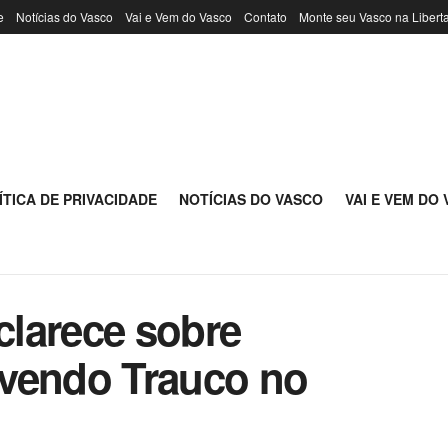
e
Notícias do Vasco
Vai e Vem do Vasco
Contato
Monte seu Vasco na Libert
ÍTICA DE PRIVACIDADE
NOTÍCIAS DO VASCO
VAI E VEM DO
larece sobre
lvendo Trauco no