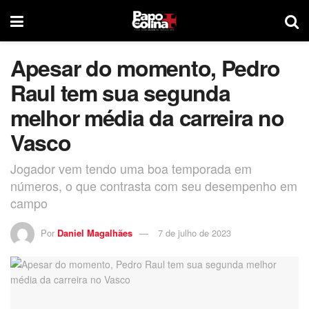
Apesar do momento, Pedro
Raul tem sua segunda
melhor média da carreira no
Vasco
Jogador vem tendo uma boa temporada em
números, o que contrasta com seu desempenho em
campo
Por
Daniel Magalhães
7 de julho de 2023