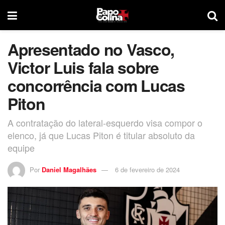
Apresentado no Vasco,
Victor Luis fala sobre
concorrência com Lucas
Piton
A contratação do lateral-esquerdo visa compor o
elenco, já que Lucas Piton é titular absoluto da
equipe
Por
Daniel Magalhães
6 de fevereiro de 2024