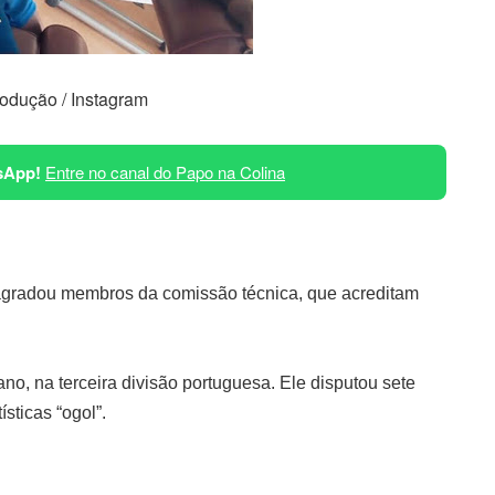
odução / Instagram
sApp!
Entre no canal do Papo na Colina
agradou membros da comissão técnica, que acreditam
no, na terceira divisão portuguesa. Ele disputou sete
ísticas “ogol”.