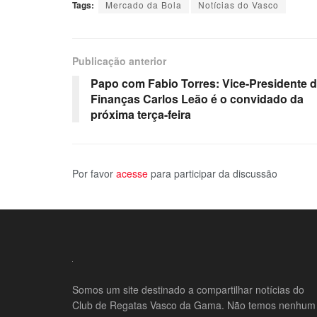
Tags:
Mercado da Bola
Notícias do Vasco
Publicação anterior
Papo com Fabio Torres: Vice-Presidente 
Finanças Carlos Leão é o convidado da
próxima terça-feira
Por favor
acesse
para participar da discussão
Somos um site destinado a compartilhar notícias do
Club de Regatas Vasco da Gama. Não temos nenhum