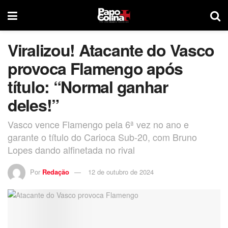
Viralizou! Atacante do Vasco
provoca Flamengo após
título: “Normal ganhar
deles!”
Vasco vence Flamengo pela 6ª vez no ano e
garante o título do Carioca Sub-20, com Bruno
Lopes dando alfinetada no rival
Por
Redação
12 de outubro de 2024