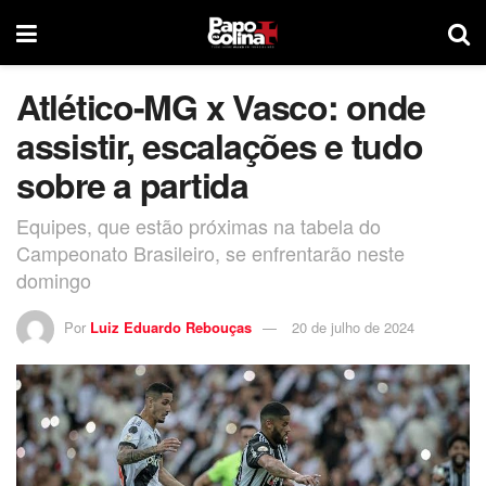
Atlético-MG x Vasco: onde
assistir, escalações e tudo
sobre a partida
Equipes, que estão próximas na tabela do
Campeonato Brasileiro, se enfrentarão neste
domingo
Por
Luiz Eduardo Rebouças
20 de julho de 2024