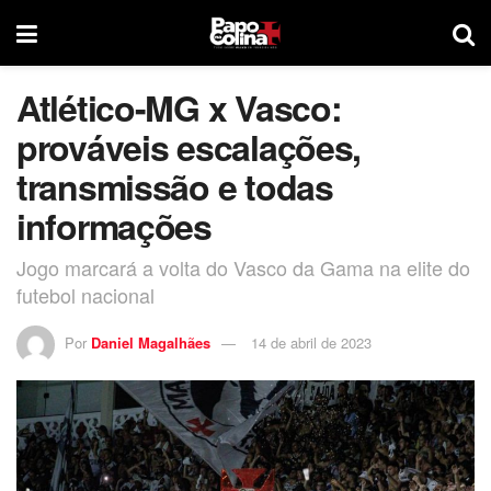
Atlético-MG x Vasco:
prováveis escalações,
transmissão e todas
informações
Jogo marcará a volta do Vasco da Gama na elite do
futebol nacional
Por
Daniel Magalhães
14 de abril de 2023