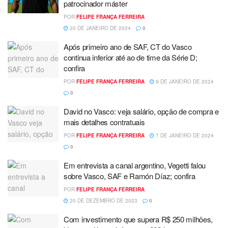
patrocinador máster
POR
FELIPE FRANÇA FERREIRA
20 DE JANEIRO DE 2024
0
Após primeiro ano de SAF, CT do Vasco
continua inferior até ao de time da Série D;
confira
POR
FELIPE FRANÇA FERREIRA
9 DE JANEIRO DE 2024
0
David no Vasco: veja salário, opção de compra e
mais detalhes contratuais
POR
FELIPE FRANÇA FERREIRA
7 DE JANEIRO DE 2024
0
Em entrevista a canal argentino, Vegetti falou
sobre Vasco, SAF e Ramón Díaz; confira
POR
FELIPE FRANÇA FERREIRA
20 DE DEZEMBRO DE 2023
0
Com investimento que supera R$ 250 milhões,