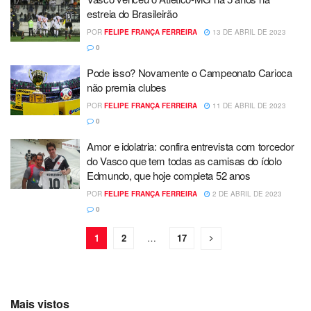
estreia do Brasileirão
POR
FELIPE FRANÇA FERREIRA
13 DE ABRIL DE 2023
0
Pode isso? Novamente o Campeonato Carioca
não premia clubes
POR
FELIPE FRANÇA FERREIRA
11 DE ABRIL DE 2023
0
Amor e idolatria: confira entrevista com torcedor
do Vasco que tem todas as camisas do ídolo
Edmundo, que hoje completa 52 anos
POR
FELIPE FRANÇA FERREIRA
2 DE ABRIL DE 2023
0
1
2
…
17
Mais vistos