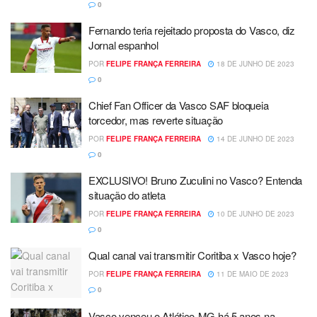
0
Fernando teria rejeitado proposta do Vasco, diz
Jornal espanhol
POR
FELIPE FRANÇA FERREIRA
18 DE JUNHO DE 2023
0
Chief Fan Officer da Vasco SAF bloqueia
torcedor, mas reverte situação
POR
FELIPE FRANÇA FERREIRA
14 DE JUNHO DE 2023
0
EXCLUSIVO! Bruno Zuculini no Vasco? Entenda
situação do atleta
POR
FELIPE FRANÇA FERREIRA
10 DE JUNHO DE 2023
0
Qual canal vai transmitir Coritiba x Vasco hoje?
POR
FELIPE FRANÇA FERREIRA
11 DE MAIO DE 2023
0
Vasco venceu o Atlético-MG há 5 anos na