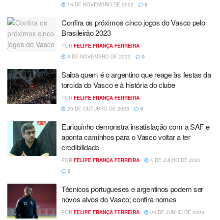
16 DE NOVEMBRO DE 2023
0
Confira os próximos cinco jogos do Vasco pelo
Brasileirão 2023
POR
FELIPE FRANÇA FERREIRA
3 DE NOVEMBRO DE 2023
0
Saiba quem é o argentino que reage às festas da
torcida do Vasco e à história do clube
POR
FELIPE FRANÇA FERREIRA
20 DE OUTUBRO DE 2023
0
Euriquinho demonstra insatisfação com a SAF e
aponta caminhos para o Vasco voltar a ter
credibilidade
POR
FELIPE FRANÇA FERREIRA
4 DE JULHO DE 2023
0
Técnicos portugueses e argentinos podem ser
novos alvos do Vasco; confira nomes
POR
FELIPE FRANÇA FERREIRA
23 DE JUNHO DE 2023