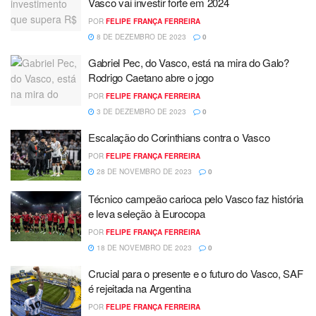
Vasco vai investir forte em 2024
POR
FELIPE FRANÇA FERREIRA
8 DE DEZEMBRO DE 2023
0
Gabriel Pec, do Vasco, está na mira do Galo?
Rodrigo Caetano abre o jogo
POR
FELIPE FRANÇA FERREIRA
3 DE DEZEMBRO DE 2023
0
Escalação do Corinthians contra o Vasco
POR
FELIPE FRANÇA FERREIRA
28 DE NOVEMBRO DE 2023
0
Técnico campeão carioca pelo Vasco faz história
e leva seleção à Eurocopa
POR
FELIPE FRANÇA FERREIRA
18 DE NOVEMBRO DE 2023
0
Crucial para o presente e o futuro do Vasco, SAF
é rejeitada na Argentina
POR
FELIPE FRANÇA FERREIRA