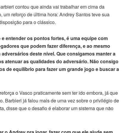
arbieri contou que ainda vai trabalhar em cima da
o, um reforço de última hora: Andrey Santos teve sua
 disposição para o clássico.
 e entender os pontos fortes, é uma equipe com
ogadores que podem fazer diferença, e ao mesmo
 adversários deste nível. Que consigamos manter a
os atenuar as qualidades do adversário. Não consigo
os de equilíbrio para fazer um grande jogo e buscar a
 reforça o Vasco praticamente sem ter ido embora, já que
. Barbieri já falou mais de uma vez sobre o privilégio de
ta, disse que o desafio é elaborar um sistema que não
r o Andrey pra jogar, fazer com que ele ajude sem