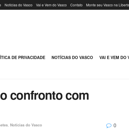
e
Notícias do Vasco
Vai e Vem do Vasco
Contato
Monte seu Vasco na Libert
ÍTICA DE PRIVACIDADE
NOTÍCIAS DO VASCO
VAI E VEM DO
e o confronto com
0
etes
,
Notícias do Vasco