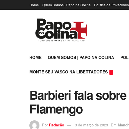
Home
Quem Somos | Papo na Colina
Política de Privacidad
HOME
QUEM SOMOS | PAPO NA COLINA
POL
MONTE SEU VASCO NA LIBERTADORES
Barbieri fala sobr
Flamengo
Por
Redação
3 de março de 2023
Em
Manch