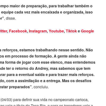
empo maior de preparação, para trabalhar também o
 equipe cada vez mais encaixada e organizada, isso
or”
, disse.
itter
,
Facebook
,
Instagram
,
Youtube
,
Tiktok
e
Google
s reforços, estamos trabalhando nesse sentido. Não
os em processo de formação. A gente ainda não
ma forma de jogar com esse elenco, mas entendemos
ade ter o retorno do Andrey, mas sabemos que tem
r para a eventual saída e para trazer mais reforços.
do, com a assimilação e a entrega. Mas os desafios
 estar preparados”
, concluiu.
04/03) para definir sua vida no campeonato carioca,
o vale o título da Taça Rio, e para os torcedores vale a