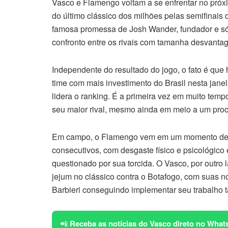
Vasco e Flamengo voltam a se enfrentar no próxi
do último clássico dos milhões pelas semifinai
famosa promessa de Josh Wander, fundador e sóci
confronto entre os rivais com tamanha desvantag
Independente do resultado do jogo, o fato é que
time com mais investimento do Brasil nesta jane
lidera o ranking. É a primeira vez em muito tem
seu maior rival, mesmo ainda em meio a um pro
Em campo, o Flamengo vem em um momento de b
consecutivos, com desgaste físico e psicológico e
questionado por sua torcida. O Vasco, por outr
jejum no clássico contra o Botafogo, com suas 
Barbieri conseguindo implementar seu trabalho tá
📲
Receba as notícias do Vasco direto no What