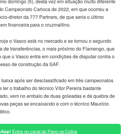
mo domingo (5), desta vez em situação muito diferente
s do Campeonato Carioca de 2022, em que ocorreu a
o-diretor da 777 Partners, de que seria o último
em financeira para o cruzmaltino.
 hoje o Vasco está no mercado e se tornou o segundo
la de transferências, o mais próximo do Flamengo, que
po que o Vasco entra em condições de disputar contra o
cesso de construção da SAF.
aixa após ser desclassificado em três campeonatos
 ter o trabalho do técnico Vítor Pereira bastante
o lado, vem no embalo de duas goleadas e da quebra de
novas peças se encaixando e com o técnico Maurício
tico.
sApp!
Entre no canal do Papo na Colina