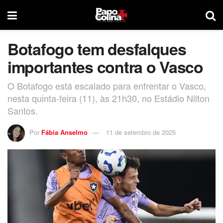
Botafogo tem desfalques
importantes contra o Vasco
O Botafogo está escalado para enfrentar o Vasco,
nesta quinta-feira (11), às 21h30, no Estádio Nilton
Santos.
Por
Fábia Anselmo
11 de setembro de 2025