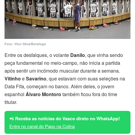
Foto: Vitor Silva/Botafogo
Entre os desfalques, o volante
Danilo
, que vinha sendo
peça fundamental no meio-campo, não inicia a partida
após sentir um incômodo muscular durante a semana.
Vitinho
e
Savarino
, que estavam com suas seleções na
Data Fifa, começam no banco. Além deles, o jovem
espanhol
Álvaro Montoro
também ficou fora do time
titular.
📲
Receba as notícias do Vasco direto no WhatsApp!
Entre no canal do Papo na Colina