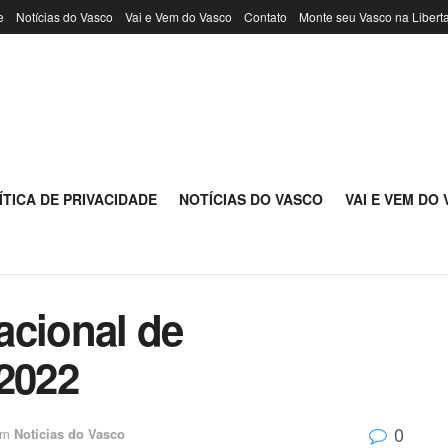
e
Notícias do Vasco
Vai e Vem do Vasco
Contato
Monte seu Vasco na Libert
ÍTICA DE PRIVACIDADE
NOTÍCIAS DO VASCO
VAI E VEM DO
nacional de
 2022
0
m
Notícias do Vasco