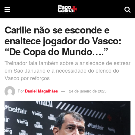
Carille não se esconde e
enaltece jogador do Vasco:
“De Copa do Mundo….”
Treinador fala também sobre a ansiedade de estrear
em São Januário e a necessidade do elenco do
Vasco por reforços
Por
Daniel Magalhães
24 de janeiro de 2025