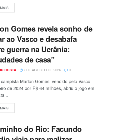
 MAIS
lon Gomes revela sonho de
ar ao Vasco e desabafa
e guerra na Ucrânia:
udades de casa”
7 DE AGOSTO DE 2026
DU COSTA
0
-campista Marlon Gomes, vendido pelo Vasco
iro de 2024 por R$ 64 milhões, abriu o jogo em
ta...
 MAIS
aminho do Rio: Facundo
dio viaja para realizar