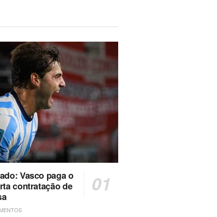
hado: Vasco paga o
rta contratação de
sa
AMENTOS