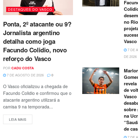
Facun
Colidi
DESTAQUES DO VASCO
desem
no Rio
Ponta, 2º atacante ou 9?
projet
Jornalista argentino
suces
detalha como joga
Vasco
Facundo Colidio, novo
7 DE 
reforço do Vasco
DE 2026
POR
CADU COSTA
Marlo
7 DE AGOSTO DE 2026
0
Gome
revela
O Vasco oficializou a chegada de
de vol
Facundo Colidio e confirmou que o
Vasco 
atacante argentino utilizará a
desab
camisa 9 na temporada...
sobre 
na Ucr
LEIA MAIS
“Saud
de cas
7 DE 