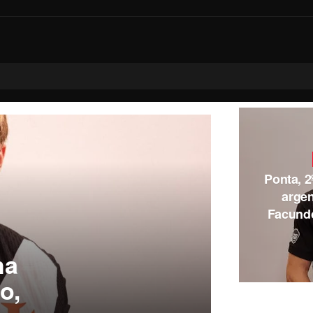
Ponta, 2
argen
Facundo
ha
o,