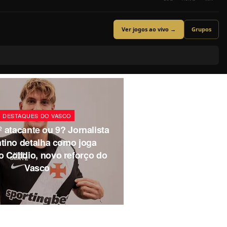
Ver jogos ao vivo →
Grupos
DESTAQUES DO VASCO
º atacante ou 9? Jornalista
tino detalha como joga
 Colidio, novo reforço do
Vasco