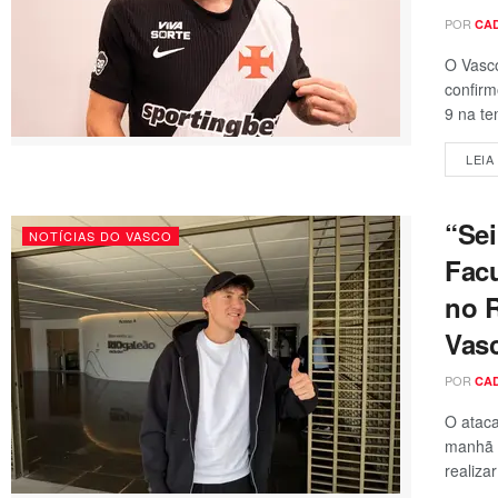
POR
CA
O Vasco
confirm
9 na te
LEIA
“Sei
NOTÍCIAS DO VASCO
Fac
no R
Vas
POR
CA
O atac
manhã d
realiza