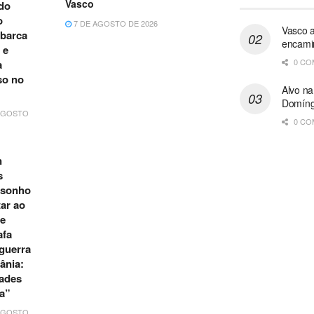
Vasco
do
o
7 DE AGOSTO DE 2026
Vasco a
barca
encami
 e
0 CO
a
so no
Alvo na
Domíngu
AGOSTO
0 CO
n
s
 sonho
tar ao
e
afa
guerra
ânia:
ades
a”
AGOSTO