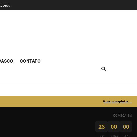
adores
Vasco da Gama
 VASCO
CONTATO
Guia completo →
COMEÇA EM
26
00
00
DIAS
HORAS
MIN