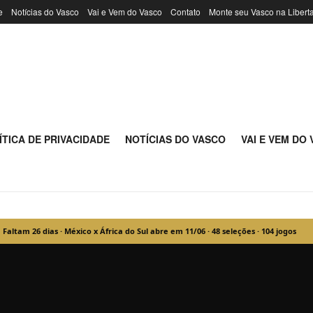
e
Notícias do Vasco
Vai e Vem do Vasco
Contato
Monte seu Vasco na Libert
na - Notícias do 
ÍTICA DE PRIVACIDADE
NOTÍCIAS DO VASCO
VAI E VEM DO
Faltam
26
dias · México x África do Sul abre em 11/06 · 48 seleções · 104 jogos