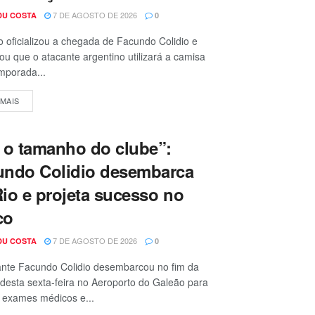
7 DE AGOSTO DE 2026
DU COSTA
0
 oficializou a chegada de Facundo Colidio e
ou que o atacante argentino utilizará a camisa
mporada...
 MAIS
 o tamanho do clube”:
undo Colidio desembarca
io e projeta sucesso no
co
7 DE AGOSTO DE 2026
DU COSTA
0
ante Facundo Colidio desembarcou no fim da
esta sexta-feira no Aeroporto do Galeão para
r exames médicos e...