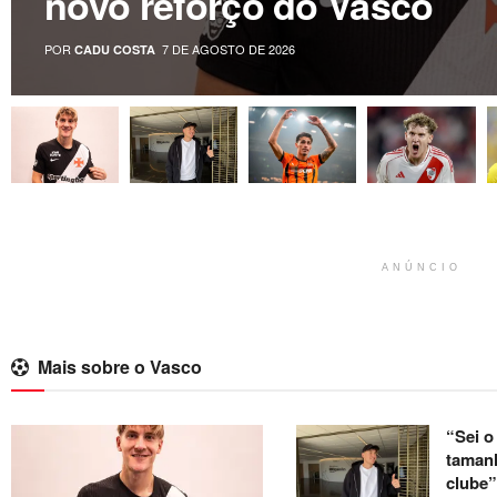
novo reforço do Vasco
POR
7 DE AGOSTO DE 2026
CADU COSTA
ANÚNCIO
Mais sobre o Vasco
“Sei o
taman
clube”