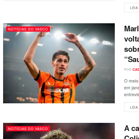
LEIA
Mar
NOTÍCIAS DO VASCO
volt
sobr
“Sa
POR
CA
O meio
em jane
entrevis
LEIA
A c
NOTÍCIAS DO VASCO
Coli