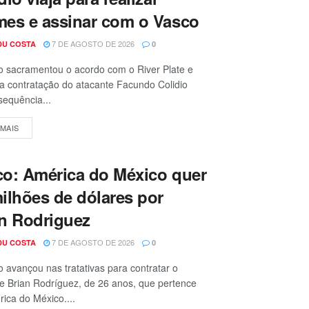
mes e assinar com o Vasco
7 DE AGOSTO DE 2026
DU COSTA
0
 sacramentou o acordo com o River Plate e
a contratação do atacante Facundo Colidio
sequência...
 MAIS
o: América do México quer
ilhões de dólares por
n Rodriguez
7 DE AGOSTO DE 2026
DU COSTA
0
 avançou nas tratativas para contratar o
e Brian Rodríguez, de 26 anos, que pertence
ica do México....