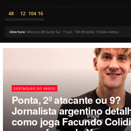
48
12
104
16
SELEÇÕES
GRUPOS
JOGOS
SEDES
Abertura:
México x África do Sul · 11 jun · 16h (Brasília) · Estádio Azteca
DESTAQUES DO VASCO
Ponta, 2º atacante ou 9?
Jornalista argentino detal
como joga Facundo Colidi