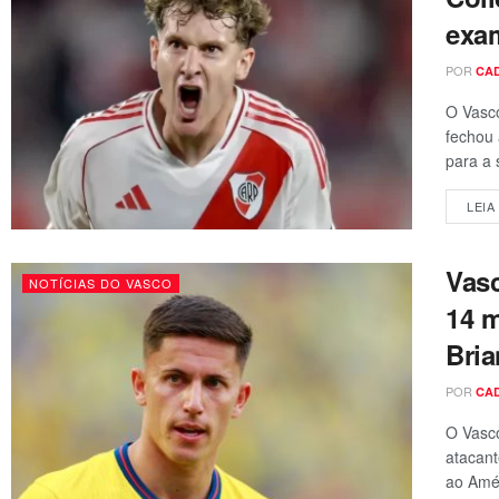
exa
POR
CA
O Vasco
fechou 
para a 
LEIA
Vasc
NOTÍCIAS DO VASCO
14 m
Bria
POR
CA
O Vasco
atacant
ao Amér