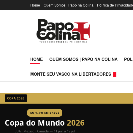
Home
Quem Somos | Papo na Colina
Política de Privacidad
Papo na Coli
HOME
QUEM SOMOS | PAPO NA COLINA
POL
MONTE SEU VASCO NA LIBERTADORES
COPA 2026
AO VIVO EM BREVE
Copa do Mundo
2026
EUA · México · Canadá — 11 jun a 19 jul