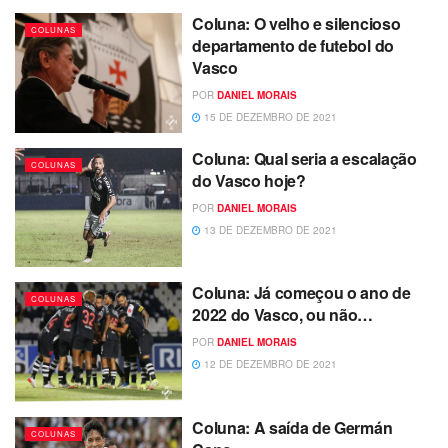
Coluna: O velho e silencioso
COLUNAS
departamento de futebol do
Vasco
POR
DANIEL MORAIS
15 DE DEZEMBRO DE 2021
Coluna: Qual seria a escalação
COLUNAS
do Vasco hoje?
POR
DANIEL MORAIS
13 DE DEZEMBRO DE 2021
Coluna: Já começou o ano de
COLUNAS
2022 do Vasco, ou não…
POR
DANIEL MORAIS
12 DE DEZEMBRO DE 2021
Coluna: A saída de Germán
COLUNAS