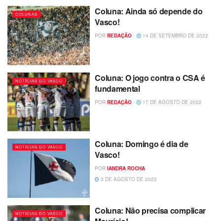
Coluna: Ainda só depende do
COLUNAS
Vasco!
POR
REDAÇÃO
14 DE SETEMBRO DE 2022
Coluna: O jogo contra o CSA é
NOTÍCIAS DO VASCO
fundamental
POR
REDAÇÃO
17 DE AGOSTO DE 2022
Coluna: Domingo é dia de
NOTÍCIAS DO VASCO
Vasco!
POR
IANDRA ROCHA
3 DE AGOSTO DE 2022
Coluna: Não precisa complicar
NOTÍCIAS DO VASCO