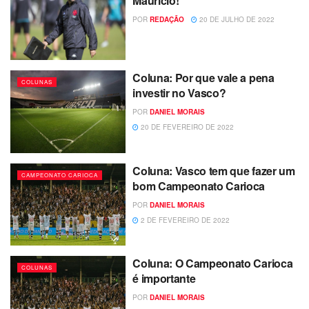
Maurício!
POR
REDAÇÃO
20 DE JULHO DE 2022
Coluna: Por que vale a pena
COLUNAS
investir no Vasco?
POR
DANIEL MORAIS
20 DE FEVEREIRO DE 2022
Coluna: Vasco tem que fazer um
CAMPEONATO CARIOCA
bom Campeonato Carioca
POR
DANIEL MORAIS
2 DE FEVEREIRO DE 2022
Coluna: O Campeonato Carioca
COLUNAS
é importante
POR
DANIEL MORAIS