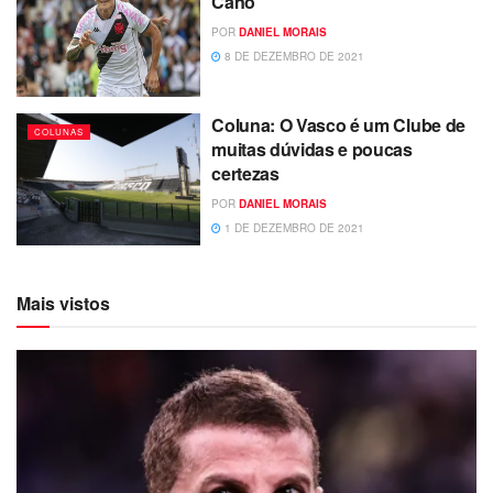
Cano
POR
DANIEL MORAIS
8 DE DEZEMBRO DE 2021
Coluna: O Vasco é um Clube de
COLUNAS
muitas dúvidas e poucas
certezas
POR
DANIEL MORAIS
1 DE DEZEMBRO DE 2021
Mais vistos