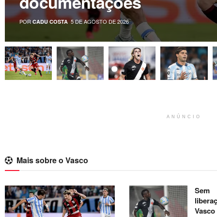
documentações
POR
5 DE AGOSTO DE 2026
CADU COSTA
ANÚNCIO
Mais sobre o Vasco
Sem
libera
Vasco