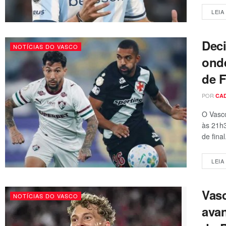
LEIA
Deci
NOTÍCIAS DO VASCO
onde
de 
POR
CA
O Vasco
às 21h3
de final.
LEIA
Vas
NOTÍCIAS DO VASCO
avan