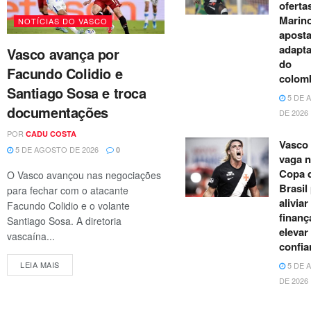
oferta
Marino
NOTÍCIAS DO VASCO
apost
adapt
Vasco avança por
do
Facundo Colidio e
colom
Santiago Sosa e troca
5 DE 
documentações
DE 2026
POR
CADU COSTA
Vasco
5 DE AGOSTO DE 2026
0
vaga n
Copa 
O Vasco avançou nas negociações
Brasil
para fechar com o atacante
aliviar
Facundo Colidio e o volante
finanç
Santiago Sosa. A diretoria
elevar
vascaína...
confia
LEIA MAIS
5 DE 
DE 2026