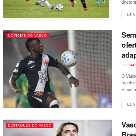
diretori
LEIA
Sem 
NOTÍCIAS DO VASCO
ofer
ada
POR
CA
O Vasco
recebid
Hinestr
LEIA
Vas
DESTAQUES DO VASCO
Bras