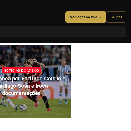
Ver jogos ao vivo →
Grupos
NOTÍCIAS DO VASCO
ança por Facundo Colidio e
ntiago Sosa e troca
documentações