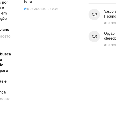
feira
s por
 e
5 DE AGOSTO DE 2026
Vasco 
a em
Facundo
ação
0 CO
biano
Opção n
AGOSTO
ofereci
0 CO
 busca
a
do
 para
as e
nça
AGOSTO