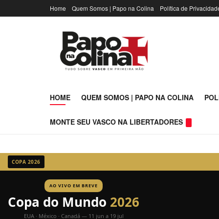
Home
Quem Somos | Papo na Colina
Política de Privacidad
Papo na Coli
HOME
QUEM SOMOS | PAPO NA COLINA
POL
MONTE SEU VASCO NA LIBERTADORES
COPA 2026
AO VIVO EM BREVE
Copa do Mundo
2026
EUA · México · Canadá — 11 jun a 19 jul