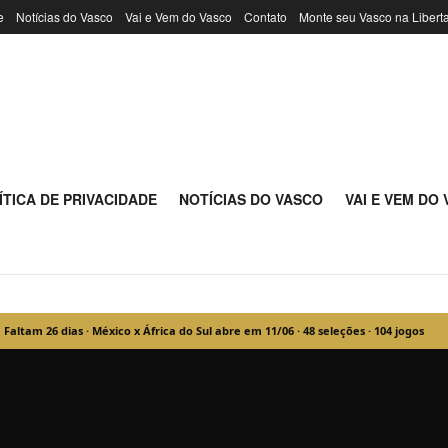
e
Notícias do Vasco
Vai e Vem do Vasco
Contato
Monte seu Vasco na Libert
na - Notícias do 
ÍTICA DE PRIVACIDADE
NOTÍCIAS DO VASCO
VAI E VEM DO
Faltam
26
dias · México x África do Sul abre em 11/06 · 48 seleções · 104 jogos