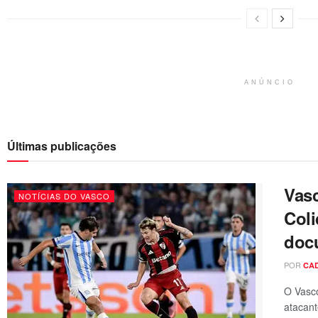
ANÚNCIO
Últimas publicações
Vas
NOTÍCIAS DO VASCO
Coli
doc
POR
CA
O Vasc
atacant