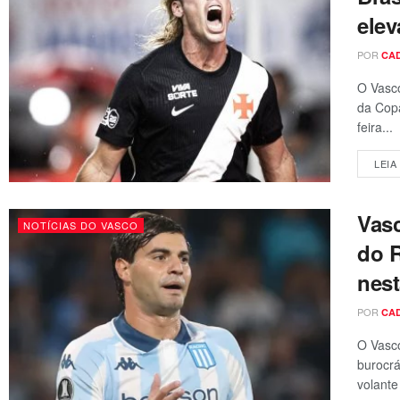
elev
POR
CA
O Vasco
da Copa
feira...
LEIA
Vasc
NOTÍCIAS DO VASCO
do R
nest
POR
CA
O Vasco
burocrá
volante