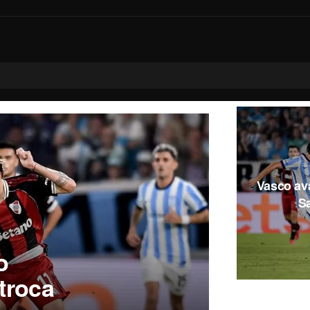
Vasco av
Sa
o
troca