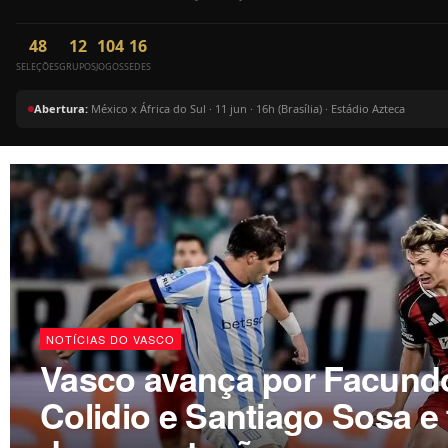
48
12
104
16
SELEÇÕES
GRUPOS
JOGOS
SEDES
Abertura:
México x África do Sul · 11 jun · 16h (Brasília) · Estádio Azteca
NOTÍCIAS DO VASCO
Vasco avança por Facund
Colidio e Santiago Sosa e 