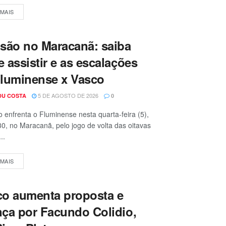
 MAIS
são no Maracanã: saiba
 assistir e as escalações
Fluminense x Vasco
5 DE AGOSTO DE 2026
DU COSTA
0
 enfrenta o Fluminense nesta quarta-feira (5),
0, no Maracanã, pelo jogo de volta das oitavas
..
 MAIS
co aumenta proposta e
ça por Facundo Colidio,