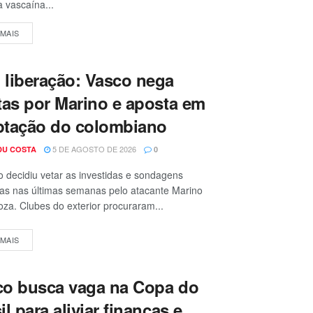
a vascaína...
 MAIS
liberação: Vasco nega
tas por Marino e aposta em
ptação do colombiano
5 DE AGOSTO DE 2026
DU COSTA
0
 decidiu vetar as investidas e sondagens
as nas últimas semanas pelo atacante Marino
oza. Clubes do exterior procuraram...
 MAIS
co busca vaga na Copa do
il para aliviar finanças e