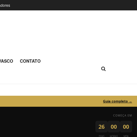
adores
Vasco da Gama
 VASCO
CONTATO
Guia completo →
COMEÇA EM
26
00
00
DIAS
HORAS
MIN