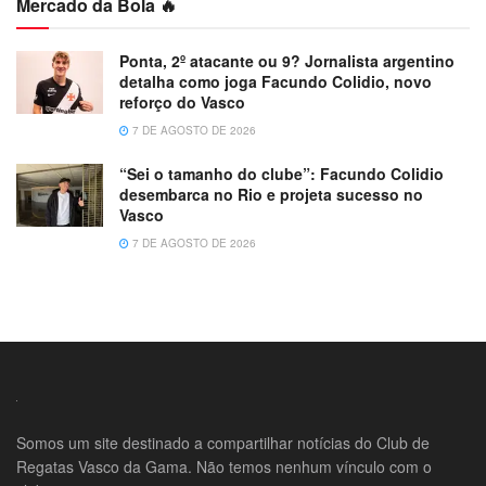
Mercado da Bola 🔥
Ponta, 2º atacante ou 9? Jornalista argentino
detalha como joga Facundo Colidio, novo
reforço do Vasco
7 DE AGOSTO DE 2026
“Sei o tamanho do clube”: Facundo Colidio
desembarca no Rio e projeta sucesso no
Vasco
7 DE AGOSTO DE 2026
Somos um site destinado a compartilhar notícias do Club de
Regatas Vasco da Gama. Não temos nenhum vínculo com o