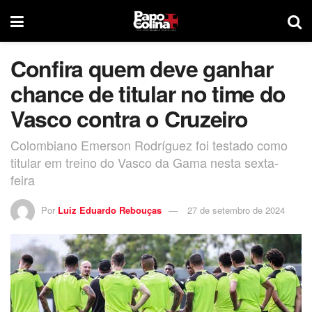
Confira quem deve ganhar
chance de titular no time do
Vasco contra o Cruzeiro
Colombiano Emerson Rodríguez foi testado como
titular em treino do Vasco da Gama nesta sexta-
feira
Por
Luiz Eduardo Rebouças
27 de setembro de 2024