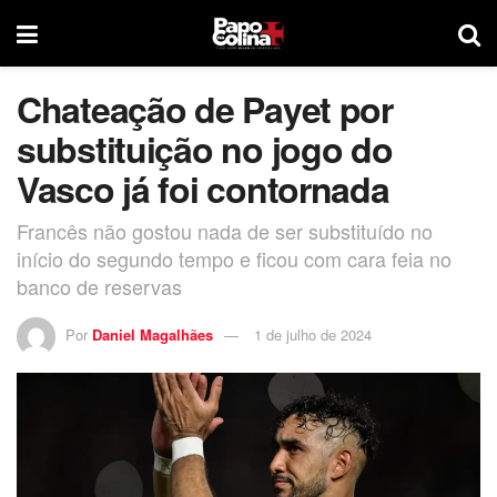
Chateação de Payet por
substituição no jogo do
Vasco já foi contornada
Francês não gostou nada de ser substituído no
início do segundo tempo e ficou com cara feia no
banco de reservas
Por
Daniel Magalhães
1 de julho de 2024