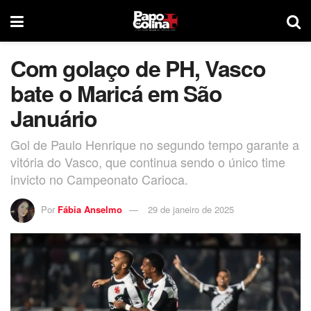
Com golaço de PH, Vasco
bate o Maricá em São
Januário
Gol de Paulo Henrique no segundo tempo garante a
vitória do Vasco, que continua sendo o único time
invicto no Campeonato Carioca.
Por
Fábia Anselmo
29 de janeiro de 2025