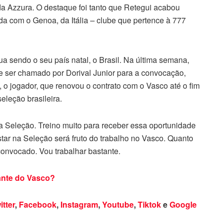
da Azzura. O destaque foi tanto que Retegui acabou
a com o Genoa, da Itália – clube que pertence à 777
ua sendo o seu país natal, o Brasil. Na última semana,
e ser chamado por Dorival Junior para a convocação,
 o jogador, que renovou o contrato com o Vasco até o fim
eleção brasileira.
a Seleção. Treino muito para receber essa oportunidade
star na Seleção será fruto do trabalho no Vasco. Quanto
 convocado. Vou trabalhar bastante.
cante do Vasco?
itter
,
Facebook
,
Instagram
,
Youtube
,
Tiktok
e
Google