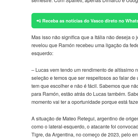
semestre. Com Spalleti, apenas Dimarco e Udog
📲
Receba as notícias do Vasco direto no What
Mas isso não significa que a Itália não deseja o
revelou que Ramón recebeu uma ligação da feder
esquerdo:
– Lucas vem tendo um rendimento de altíssimo nív
seleção e temos que ser respeitosos ao falar d
tem que escolher e não é fácil. Sabemos que não s
para Ramón, estão atrás do Lucas também. Sabe
momento vai ter a oportunidade porque está faz
A situação de Mateo Retegui, argentino de orige
como o lateral-esquerdo, o atacante foi convoca
Tigre, da Argentina, no começo de 2023, pelo ent