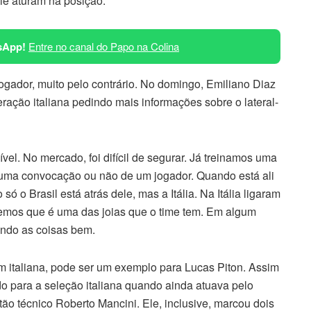
ie aturam na posição.
sApp!
Entre no canal do Papo na Colina
 jogador, muito pelo contrário. No domingo, Emiliano Diaz
ação italiana pedindo mais informações sobre o lateral-
el. No mercado, foi difícil de segurar. Já treinamos uma
e uma convocação ou não de um jogador. Quando está ali
ó o Brasil está atrás dele, mas a Itália. Na Itália ligaram
mos que é uma das joias que o time tem. Em algum
endo as coisas bem.
m italiana, pode ser um exemplo para Lucas Piton. Assim
do para a seleção italiana quando ainda atuava pelo
ão técnico Roberto Mancini. Ele, inclusive, marcou dois