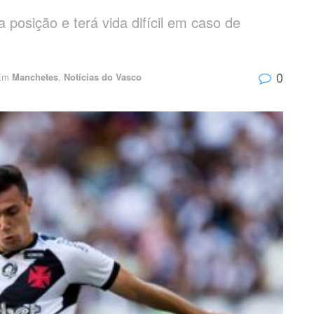
posição e terá vida difícil em caso de
0
Em
Manchetes
,
Notícias do Vasco