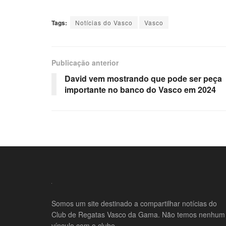
Tags:
Notícias do Vasco
Vasco
Publicação anterior
David vem mostrando que pode ser peça
importante no banco do Vasco em 2024
Somos um site destinado a compartilhar notícias do
Club de Regatas Vasco da Gama. Não temos nenhum
vínculo com o clube.