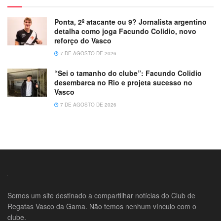
Ponta, 2º atacante ou 9? Jornalista argentino
detalha como joga Facundo Colidio, novo
reforço do Vasco
7 DE AGOSTO DE 2026
“Sei o tamanho do clube”: Facundo Colidio
desembarca no Rio e projeta sucesso no
Vasco
7 DE AGOSTO DE 2026
Somos um site destinado a compartilhar notícias do Club de
Regatas Vasco da Gama. Não temos nenhum vínculo com o
clube.