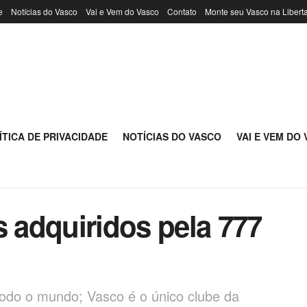
e
Notícias do Vasco
Vai e Vem do Vasco
Contato
Monte seu Vasco na Libert
ÍTICA DE PRIVACIDADE
NOTÍCIAS DO VASCO
VAI E VEM DO
s adquiridos pela 777
todo o mundo; Vasco é o único clube da