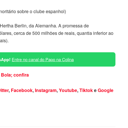
noritário sobre o clube espanhol)
 Hertha Berlin, da Alemanha. A promessa de
ares, cerca de 500 milhões de reais, quantia inferior ao
is).
sApp!
Entre no canal do Papo na Colina
 Bola; confira
itter
,
Facebook
,
Instagram
,
Youtube
,
Tiktok
e
Google