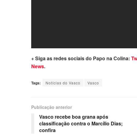
+ Siga as redes sociais do Papo na Colina:
Tw
News
.
Tags:
Notícias do Vasco
Vasco
Publicação anterior
Vasco recebe boa grana após
classificação contra o Marcílio Dias;
confira