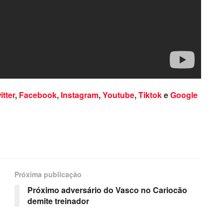
itter
,
Facebook
,
Instagram
,
Youtube
,
Tiktok
e
Google
Próxima publicação
Próximo adversário do Vasco no Cariocão
demite treinador