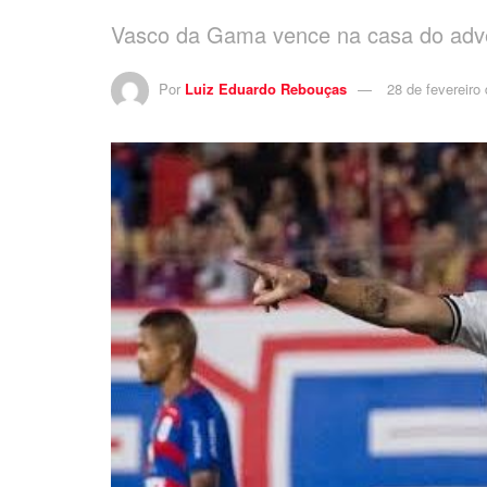
Vasco da Gama vence na casa do adver
Por
Luiz Eduardo Rebouças
28 de fevereiro