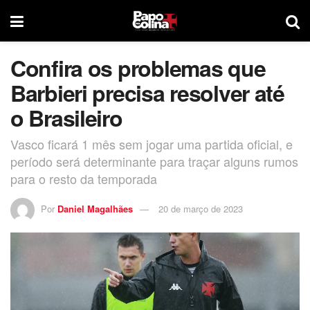
Confira os problemas que
Barbieri precisa resolver até
o Brasileiro
Vasco ficará 1 mês sem jogar uma partida oficial, e
período será determinante para traçar alguns rumos
para o resto da temporada
Por
Daniel Magalhães
20 de março de 2023