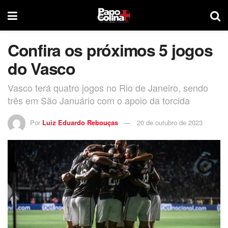
Confira os próximos 5 jogos
do Vasco
Vasco terá quatro jogos no Rio de Janeiro, sendo
três em São Januário com o apoio da torcida
Por
Luiz Eduardo Rebouças
20 de outubro de 2023