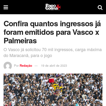
Confira quantos ingressos já
foram emitidos para Vasco x
Palmeiras
O Vasco já solicitou 70 mil ingressos, carga máxima
do Maracanã, para o jogo
Por
Redação
19 de abril de 2023