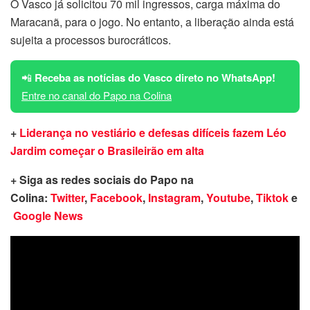
O Vasco já solicitou 70 mil ingressos, carga máxima do
Maracanã, para o jogo. No entanto, a liberação ainda está
sujeita a processos burocráticos.
📲
Receba as notícias do Vasco direto no WhatsApp!
Entre no canal do Papo na Colina
+
Liderança no vestiário e defesas difíceis fazem Léo
Jardim começar o Brasileirão em alta
+ Siga as redes sociais do Papo na
Colina:
Twitter
,
Facebook
,
Instagram
,
Youtube
,
Tiktok
e
Google News