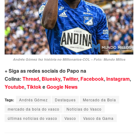
Andrés Gómez fez história no Millionarios-COL – Foto: Mundo Millos
+ Siga as redes sociais do Papo na
Colina:
Thread
,
Bluesky
,
Twitter
,
Facebook
,
Instagram
,
Youtube
,
Tiktok
e
Google News
Tags:
Andrés Gómez
Destaques
Mercado da Bola
mercado da bola do vasco
Notícias do Vasco
últimas notícias do vasco
Vasco
Vasco da Gama