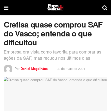
Crefisa quase comprou SAF
do Vasco; entenda o que
dificultou
Empresa era vista como favorita para comprar as
ações da SAF, mas recuou nos últimos dias
Por
Daniel Magalhães
22 de maio de 2024