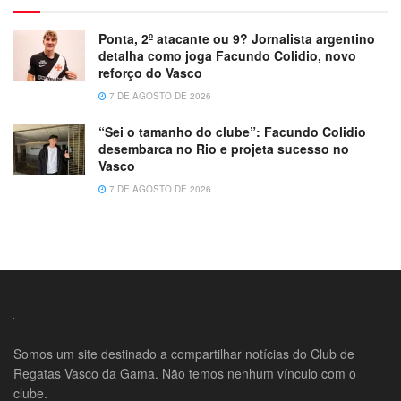
Ponta, 2º atacante ou 9? Jornalista argentino
detalha como joga Facundo Colidio, novo
reforço do Vasco
7 DE AGOSTO DE 2026
“Sei o tamanho do clube”: Facundo Colidio
desembarca no Rio e projeta sucesso no
Vasco
7 DE AGOSTO DE 2026
Somos um site destinado a compartilhar notícias do Club de
Regatas Vasco da Gama. Não temos nenhum vínculo com o
clube.