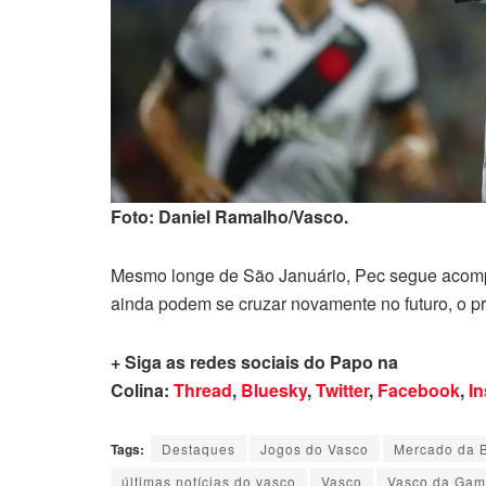
Foto: Daniel Ramalho/Vasco.
Mesmo longe de São Januário, Pec segue acomp
ainda podem se cruzar novamente no futuro, o p
+ Siga as redes sociais do Papo na
Colina:
Thread
,
Bluesky
,
Twitter
,
Facebook
,
I
Tags:
Destaques
Jogos do Vasco
Mercado da 
últimas notícias do vasco
Vasco
Vasco da Ga