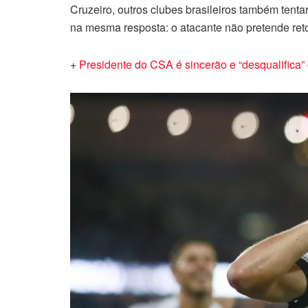
Cruzeiro, outros clubes brasileiros também tent
na mesma resposta: o atacante não pretende ret
+
Presidente do CSA é sincerão e “desqualifica”