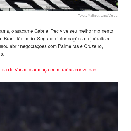
Fotos: Matheus Lima/Vasco.
ama, o atacante Gabriel Pec vive seu melhor momento
 Brasil tão cedo. Segundo informações do jornalista
cusou abrir negociações com Palmeiras e Cruzeiro,
s.
dida do Vasco e ameaça encerrar as conversas