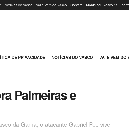
e
Notícias do Vasco
Vai e Vem do Vasco
Contato
Monte seu Vasco na Libert
ÍTICA DE PRIVACIDADE
NOTÍCIAS DO VASCO
VAI E VEM DO
ra Palmeiras e
asco da Gama, o atacante Gabriel Pec vive