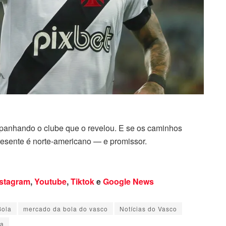
anhando o clube que o revelou. E se os caminhos
resente é norte-americano — e promissor.
nstagram
,
Youtube
,
Tiktok
e
Google News
Bola
mercado da bola do vasco
Notícias do Vasco
ma