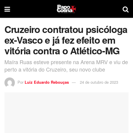
Cruzeiro contratou psicóloga
ex-Vasco e já fez efeito em
vitória contra o Atlético-MG
Maíra Ruas esteve presente na Arena MRV e viu de
perto a vitória do Cruzeiro, seu novo clube
Por
Luiz Eduardo Rebouças
24 de outubro de 2023