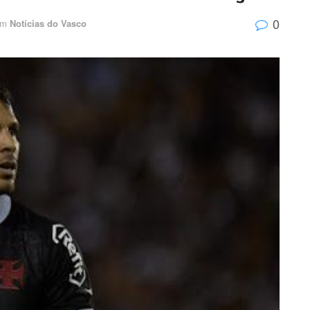
0
m
Notícias do Vasco