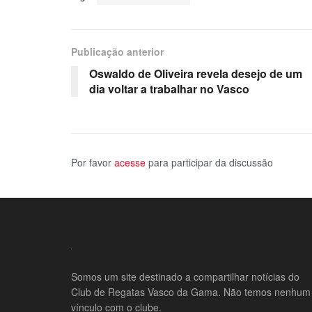
Publicação anterior
Oswaldo de Oliveira revela desejo de um
dia voltar a trabalhar no Vasco
Por favor
acesse
para participar da discussão
Somos um site destinado a compartilhar notícias do
Club de Regatas Vasco da Gama. Não temos nenhum
vínculo com o clube.