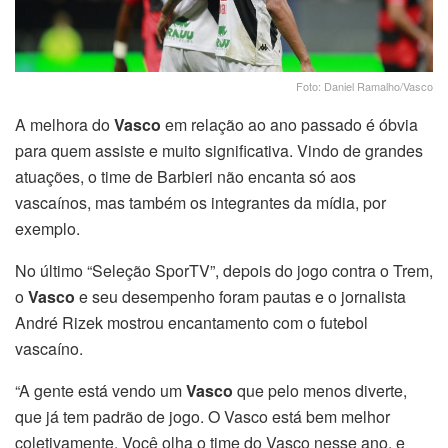
Foto: Daniel Ramalho/Vasco
A melhora do
Vasco
em relação ao ano passado é óbvia
para quem assiste e muito significativa. Vindo de grandes
atuações, o time de Barbieri não encanta só aos
vascaínos, mas também os integrantes da mídia, por
exemplo.
No último “Seleção SporTV”, depois do jogo contra o Trem,
o
Vasco
e seu desempenho foram pautas e o jornalista
André Rizek mostrou encantamento com o futebol
vascaíno.
“A gente está vendo um
Vasco
que pelo menos diverte,
que já tem padrão de jogo. O Vasco está bem melhor
coletivamente. Você olha o time do Vasco nesse ano, e