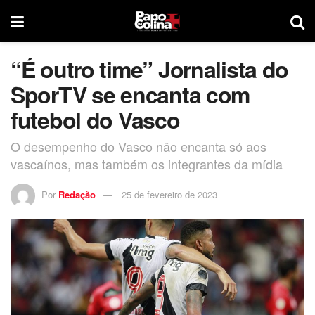
“É outro time” Jornalista do
SporTV se encanta com
futebol do Vasco
O desempenho do Vasco não encanta só aos
vascaínos, mas também os integrantes da mídia
Por
Redação
25 de fevereiro de 2023