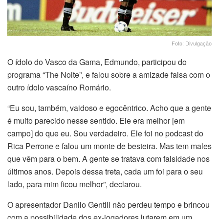
Foto: Divulgação
O ídolo do Vasco da Gama, Edmundo, participou do
programa “The Noite”, e falou sobre a amizade falsa com o
outro ídolo vascaíno Romário.
“Eu sou, também, vaidoso e egocêntrico. Acho que a gente
é muito parecido nesse sentido. Ele era melhor [em
campo] do que eu. Sou verdadeiro. Ele foi no podcast do
Rica Perrone e falou um monte de besteira. Mas tem males
que vêm para o bem. A gente se tratava com falsidade nos
últimos anos. Depois dessa treta, cada um foi para o seu
lado, para mim ficou melhor”, declarou.
O apresentador Danilo Gentili não perdeu tempo e brincou
com a possibilidade dos ex-jogadores lutarem em um