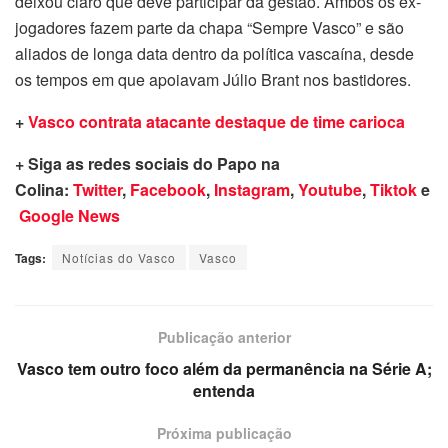
deixou claro que deve participar da gestão. Ambos os ex-
jogadores fazem parte da chapa “Sempre Vasco” e são
aliados de longa data dentro da política vascaína, desde
os tempos em que apoiavam Júlio Brant nos bastidores.
+
Vasco contrata atacante destaque de time carioca
+ Siga as redes sociais do Papo na
Colina:
Twitter
,
Facebook
,
Instagram
,
Youtube
,
Tiktok
e
Google News
Tags:
Notícias do Vasco
Vasco
Publicação anterior
Vasco tem outro foco além da permanência na Série A;
entenda
Próxima publicação