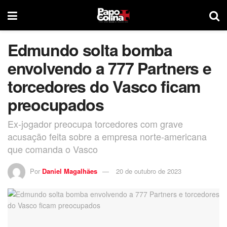
Edmundo solta bomba
envolvendo a 777 Partners e
torcedores do Vasco ficam
preocupados
Ex-jogador preocupa torcedores com grave
acusação feita sobre a empresa norte-americana
que comanda o Vasco
Por
Daniel Magalhães
20 de outubro de 2023