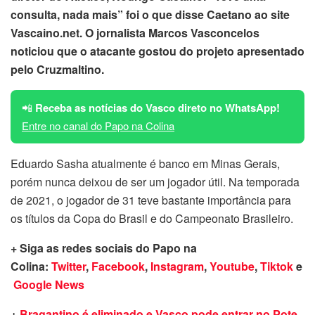
consulta, nada mais” foi o que disse Caetano ao site
Vascaino.net. O jornalista Marcos Vasconcelos
noticiou que o atacante gostou do projeto apresentado
pelo Cruzmaltino.
📲
Receba as notícias do Vasco direto no WhatsApp!
Entre no canal do Papo na Colina
Eduardo Sasha atualmente é banco em Minas Gerais,
porém nunca deixou de ser um jogador útil. Na temporada
de 2021, o jogador de 31 teve bastante importância para
os títulos da Copa do Brasil e do Campeonato Brasileiro.
+ Siga as redes sociais do Papo na
Colina:
Twitter
,
Facebook
,
Instagram
,
Youtube
,
Tiktok
e
Google News
+
Bragantino é eliminado e Vasco pode entrar no Pote