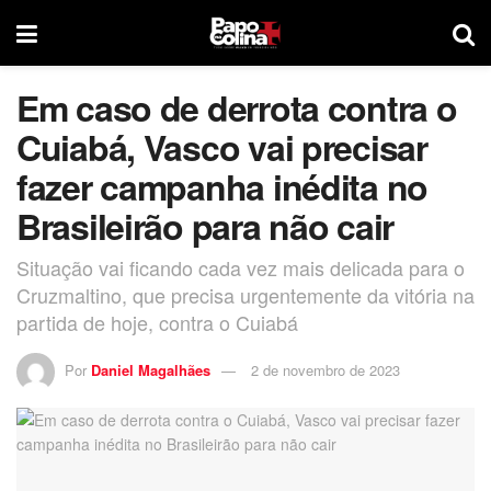
Em caso de derrota contra o
Cuiabá, Vasco vai precisar
fazer campanha inédita no
Brasileirão para não cair
Situação vai ficando cada vez mais delicada para o
Cruzmaltino, que precisa urgentemente da vitória na
partida de hoje, contra o Cuiabá
Por
Daniel Magalhães
2 de novembro de 2023