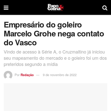
Empresário do goleiro
Marcelo Grohe nega contato
do Vasco
Vindo de acesso à Série A, o Cruzmaltino já iniciou
seu mapeamento do mercado e o goleiro foi um dos
preteridos segundo a mídia
Por
Redação
9 de novembro de 2022